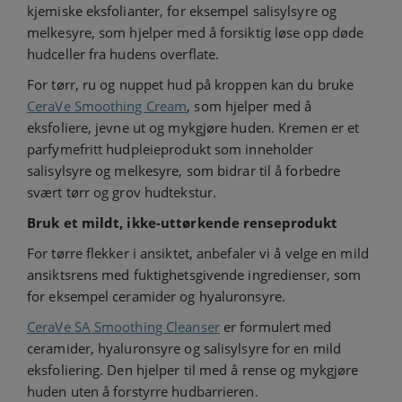
kjemiske eksfolianter, for eksempel salisylsyre og
melkesyre, som hjelper med å forsiktig løse opp døde
hudceller fra hudens overflate.
For tørr, ru og nuppet hud på kroppen kan du bruke
CeraVe Smoothing Cream
, som hjelper med å
eksfoliere, jevne ut og mykgjøre huden. Kremen er et
parfymefritt hudpleieprodukt som inneholder
salisylsyre og melkesyre, som bidrar til å forbedre
svært tørr og grov hudtekstur.
Bruk et mildt, ikke-uttørkende renseprodukt
For tørre flekker i ansiktet, anbefaler vi å velge en mild
ansiktsrens med fuktighetsgivende ingredienser, som
for eksempel ceramider og hyaluronsyre.
CeraVe SA Smoothing Cleanser
er formulert med
ceramider, hyaluronsyre og salisylsyre for en mild
eksfoliering. Den hjelper til med å rense og mykgjøre
huden uten å forstyrre hudbarrieren.