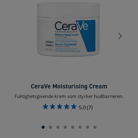
CeraVe Moisturising Cream
Fuktighetsgivende krem som styrker hudbarrieren.
F
5.0
(7)