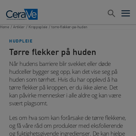
Main Navigation
Søk
open sea
open 
Home
/
Artikler
/
Kroppspleie
/
torre-flekker-pa-huden
HUDPLEIE
Tørre flekker på huden
Når hudens barriere blir svekket eller døde
hudceller bygger seg opp, kan det vise seg på
huden som tørrhet. Hvis du har opplevd å ha
tørre flekker på kroppen, er du ikke alene. Det
kan påvirke mennesker i alle aldre og kan være
svært plagsomt.
Les om hva som kan forårsake de tørre flekkene,
og få våre råd om produkter med eksfolierende
og fuktighetsgivende ingredienser. De kan hjelpe