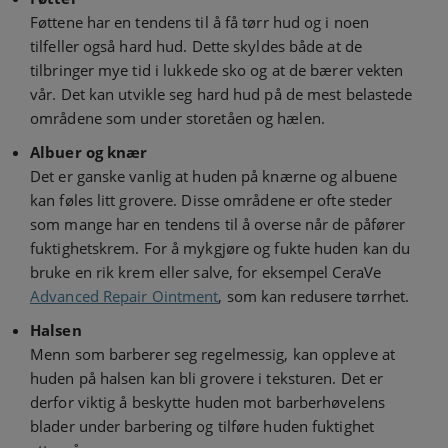
Føttene har en tendens til å få tørr hud og i noen
tilfeller også hard hud. Dette skyldes både at de
tilbringer mye tid i lukkede sko og at de bærer vekten
vår. Det kan utvikle seg hard hud på de mest belastede
områdene som under storetåen og hælen.
Albuer og knær
Det er ganske vanlig at huden på knærne og albuene
kan føles litt grovere. Disse områdene er ofte steder
som mange har en tendens til å overse når de påfører
fuktighetskrem. For å mykgjøre og fukte huden kan du
bruke en rik krem eller salve, for eksempel CeraVe
Advanced Repair Ointment
, som kan redusere tørrhet.
Halsen
Menn som barberer seg regelmessig, kan oppleve at
huden på halsen kan bli grovere i teksturen. Det er
derfor viktig å beskytte huden mot barberhøvelens
blader under barbering og tilføre huden fuktighet