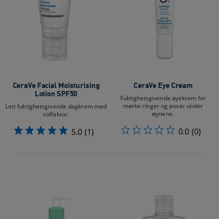
CeraVe Facial Moisturising
CeraVe Eye Cream
Lotion SPF50
Fuktighetsgivende øyekrem for
mørke ringer og poser under
Lett fuktighetsgivende dagkrem med
øynene.
solfaktor.
0.0
(0)
5.0
(1)