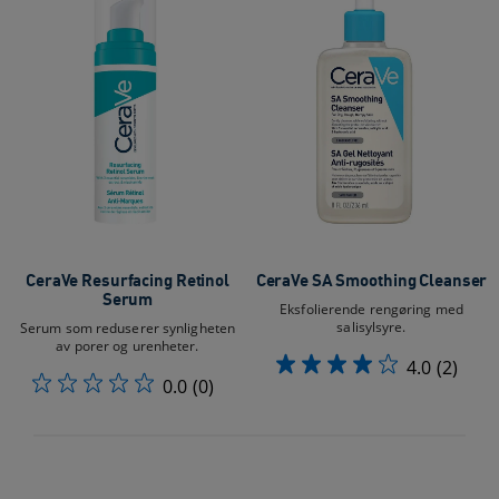
CeraVe Resurfacing Retinol
CeraVe SA Smoothing Cleanser
Serum
Eksfolierende rengøring med
salisylsyre.
Serum som reduserer synligheten
av porer og urenheter.
4.0
(2)
0.0
(0)