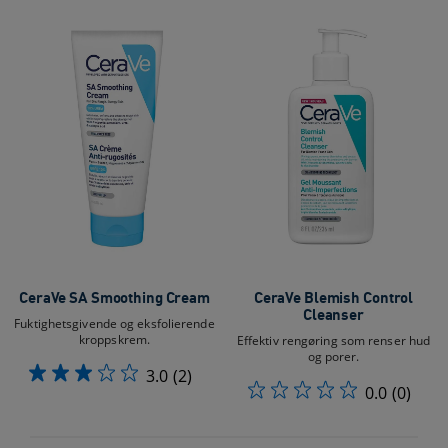
CeraVe SA Smoothing Cream
CeraVe Blemish Control
Cleanser
Fuktighetsgivende og eksfolierende
kroppskrem.
Effektiv rengøring som renser hud
og porer.
3.0
(2)
0.0
(0)