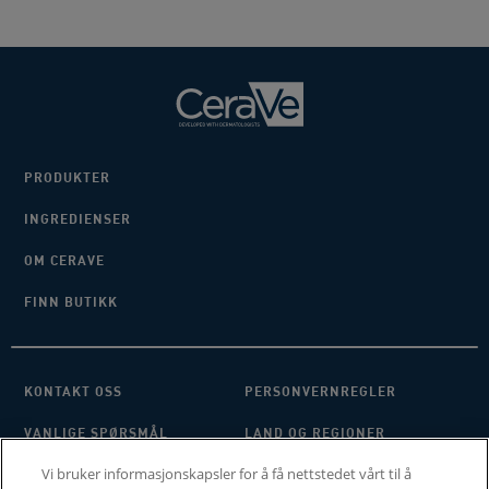
PRODUKTER
INGREDIENSER
OM CERAVE
FINN BUTIKK
KONTAKT OSS
PERSONVERNREGLER
VANLIGE SPØRSMÅL
LAND OG REGIONER
Vi bruker informasjonskapsler for å få nettstedet vårt til å
VILKÅR OG BETINGELSER
MINE INNSTILLINGER FOR