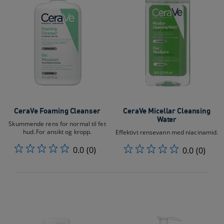
CeraVe Foaming Cleanser
CeraVe Micellar Cleansing
Water
Skummende rens for normal til fet
hud. For ansikt og kropp.​
Effektivt rensevann med niacinamid.
0.0
(0)
0.0
(0)