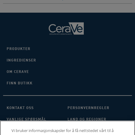
PRODUKTER
INGREDIENSER
OM CERAVE
FINN BUTIKK
KONTAKT OSS
PERSONVERNREGLER
VANLIGE SPØRSMÅL
LAND OG REGIONER
Vi bruker informasjonskapsler for å få nettstedet vårt til å
VILKÅR OG BETINGELSER
MINE INNSTILLINGER FOR