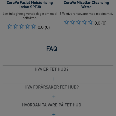
CeraVe Facial Moisturising
CeraVe Micellar Cleansing
Lotion SPF30
Water
Lett fuktighetsgivende dagkrem med
Effektivt rensevann med niacinamid.
solfaktor.
0.0
(0)
0.0
(0)
FAQ
HVA ER FET HUD?
HVA FORÅRSAKER FET HUD?
HVORDAN TA VARE PÅ FET HUD