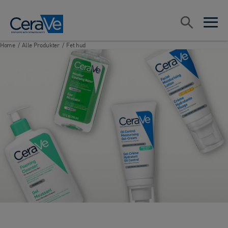
Main Navigation
Søk
open sea
open 
Home
/
Alle Produkter
/
Fet hud