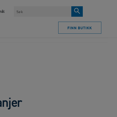
Søk
mål
FINN BUTIKK​
njer