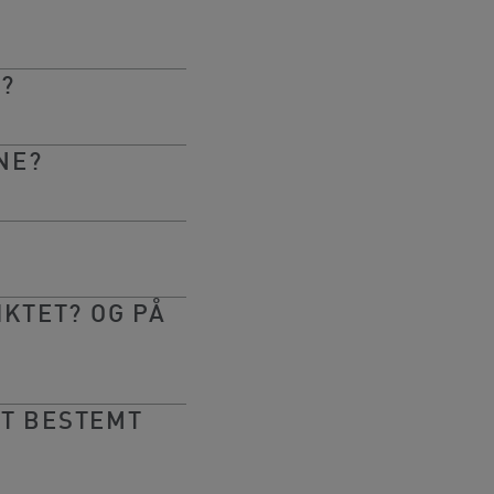
?
NE?
IKTET? OG PÅ
ET BESTEMT