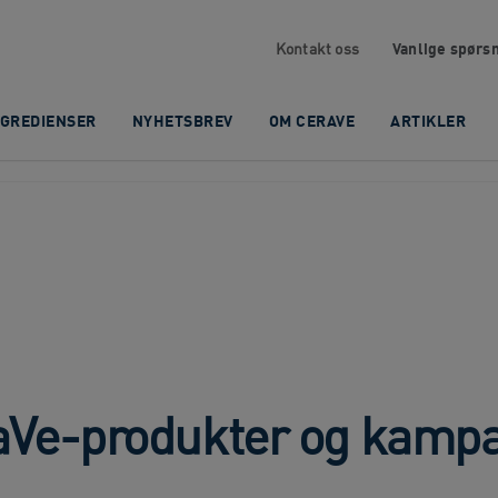
Vanlige spørs
Kontakt oss
NGREDIENSER​
NYHETSBREV
OM CERAVE​
ARTIKLER
aVe-produkter og kampa