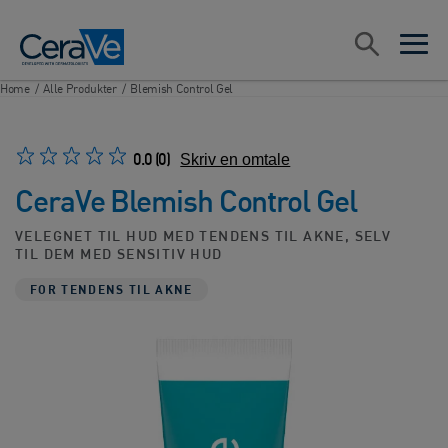
Main Navigation
Søk
open sea
open 
Home
/
Alle Produkter
/
Blemish Control Gel
0.0
(0)
Skriv en omtale
CeraVe Blemish Control Gel
VELEGNET TIL HUD MED TENDENS TIL AKNE, SELV
TIL DEM MED SENSITIV HUD
FOR TENDENS TIL AKNE