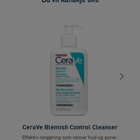
CeraVe Blemish Control Cleanser
Ce
Effektiv rengøring som renser hud og porer.