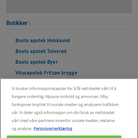
Butikker
:
Boots apotek Hokksund
Boots apotek Tolvsrød
Boots apotek Øyer
Vitusapotek Fritzøe brygge
Kilen Apotek
Vi bruker informasjonskapsler for å få nettstedet vårt til å
Pindsle Apotek
fungere ordentlig, tilpasse innhold og annonser, tilby
funksjoner knyttet til sosiale medier og analysere trafikken
Andebu Apotek
1
vår. Vi deler også informasjon om din bruk av nettstedet
PREV
NEXT
Apotek 1 Amfi Flekkefjord
of
vårt med våre partnere innenfor sosiale medier, reklame
9
Apotek 1 Flekkefjord
og analyse.
Personvernerklæring
Apotek 1 Arkaden