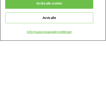
Godta alle cookier
Vitusapotek Byporten
Boots apotek Oslo S
Avvis alle
Vitusapotek Jernbanetorget
PRODUKTER
Informasjonskapselinnstillinger
Apotek 1 Trekanten Asker
INGREDIENSER
Apotek 1 Asker
OM CERAVE
Vitusapotek Asker
FINN BUTIKK
Apotek 1 Askim
Boots apotek Askim
KONTAKT OSS
PERSONVERNREGLER
Apotek 1 Averøy
VANLIGE SPØRSMÅL
LAND OG REGIONER
Apotek 1 Begby
VILKÅR OG BETINGELSER
MINE INNSTILLINGER FOR
Apotek 1 Bien Skien
INFORMASJONSKAPSLER
Boots apotek Medicus Skien
SITE MAP