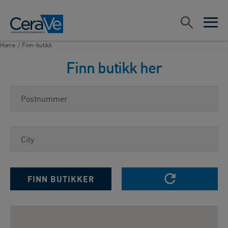
Main Navigation
Søk
open sea
open 
Home
/
Finn-butikk
Finn butikk her
Postnummer
City
RESET SEARCH
FINN BUTIKKER