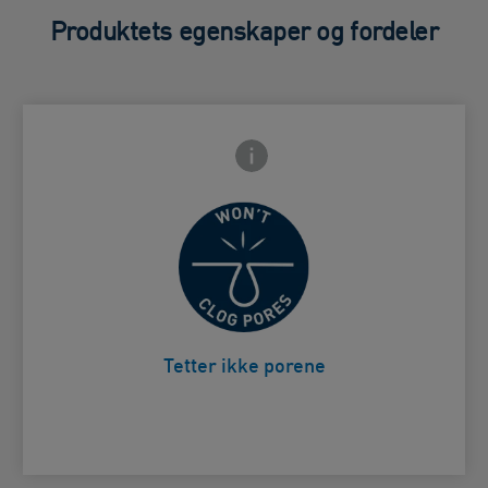
Produktets egenskaper og fordeler
Forside Info-ikon
e Lukk-ikon
Svider inte i ögonen
Card Frontside
Tetter ikke porene