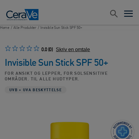
Main Navigation
Søk
open sea
open 
Home
/
Alle Produkter
/
Invisible Sun Stick SPF 50+
0.0
(0)
Skriv en omtale
Invisible Sun Stick SPF 50+
FOR ANSIKT OG LEPPER, FOR SOLSENSITIVE
OMRÅDER. TIL ALLE HUDTYPER.
UVB + UVA BESKYTTELSE