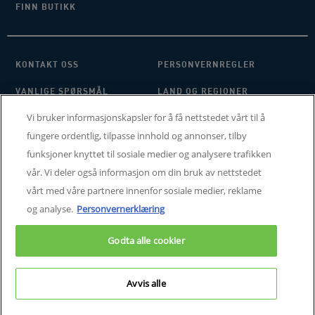
FINN BUTIKK
KONTAKT OSS
PERSONVERNREGLER
VANLIGE SPØRSMÅL
LAND OG REGIONER
Vi bruker informasjonskapsler for å få nettstedet vårt til å
VILKÅR OG BETINGELSER
MINE INNSTILLINGER FOR
INFORMASJONSKAPSLER
fungere ordentlig, tilpasse innhold og annonser, tilby
funksjoner knyttet til sosiale medier og analysere trafikken
SITE MAP
vår. Vi deler også informasjon om din bruk av nettstedet
vårt med våre partnere innenfor sosiale medier, reklame
og analyse.
Personvernerklæring
Spørsmål og henvendelser angående individuelle rettigheter: Nordic Data
Protection Officer, nordicdpo@loreal.com
Godta alle cookier
CeraVe behandler ikke underliggende hudproblemer. MVE er et registrert
varemerke for DFB Technology, Ltd. med patentnummer 6,709,663. © 2025
CeraVe
Avvis alle